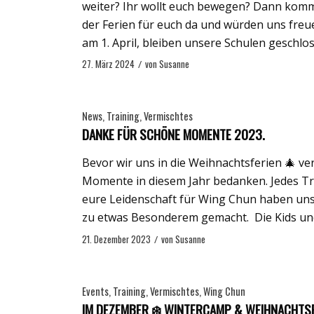
weiter? Ihr wollt euch bewegen? Dann komm
der Ferien für euch da und würden uns freu
am 1. April, bleiben unsere Schulen geschlo
27. März 2024
/
von
Susanne
News
,
Training
,
Vermischtes
DANKE FÜR SCHÖNE MOMENTE 2023.
Bevor wir uns in die Weihnachtsferien 🎄 v
Momente in diesem Jahr bedanken. Jedes Tr
eure Leidenschaft für Wing Chun haben uns 
zu etwas Besonderem gemacht. Die Kids und
21. Dezember 2023
/
von
Susanne
Events
,
Training
,
Vermischtes
,
Wing Chun
IM DEZEMBER ❄️ WINTERCAMP & WEIHNACHTSF