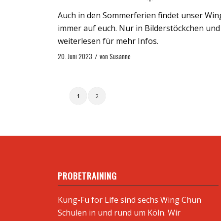
Auch in den Sommerferien findet unser Wing
immer auf euch. Nur in Bilderstöckchen und
weiterlesen für mehr Infos.
20. Juni 2023
/
von
Susanne
1
2
PROBETRAINING
Kung-Fu for Life sind sechs Wing Chun
Schulen in und rund um Köln. Wir