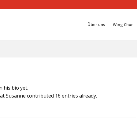
Über uns
Wing Chun
 his bio yet.
hat
Susanne
contributed 16 entries already.